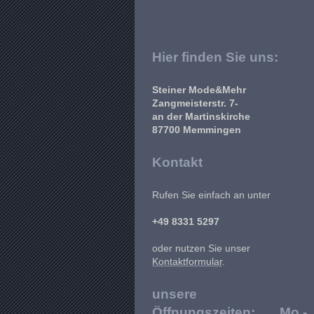
Hier finden Sie uns:
Steiner Mode&Mehr
Zangmeisterstr. 7-
an der Martinskirche
87700 Memmingen
Kontakt
Rufen Sie einfach an unter
+49 8331 5297
oder nutzen Sie unser
Kontaktformular
.
unsere
Öffnungszeiten: Mo -